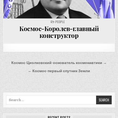
POSTED
PEOPLE
IN
Космос-Королев-главный
конструктор
Post
Космос-Циолковский-основатель космонавтики →
navigation
← Космос-первый спутник Земли
Search
for:
RECENT POSTS