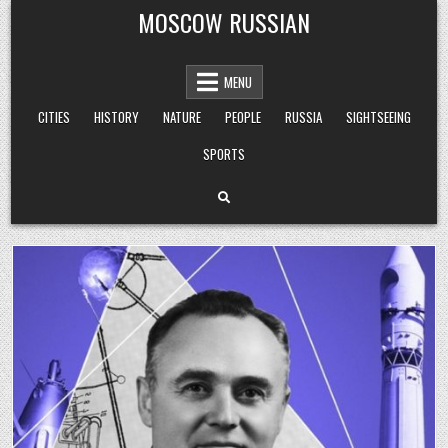
Skip
MOSCOW RUSSIAN
to
content
MENU
CITIES
HISTORY
NATURE
PEOPLE
RUSSIA
SIGHTSEEING
SPORTS