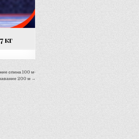
7 кг
ие спина 100 м-
лавание 200 м →