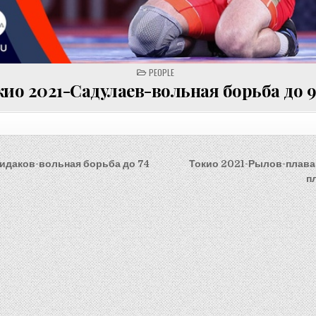
POSTED
PEOPLE
IN
кио 2021-Садулаев-вольная борьба до 9
идаков-вольная борьба до 74
Токио 2021-Рылов-плаван
on
п