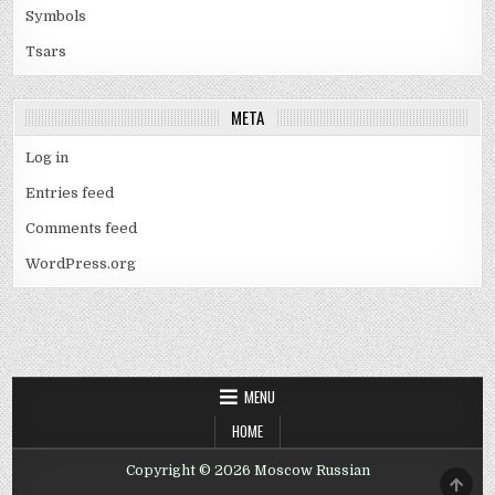
Symbols
Tsars
META
Log in
Entries feed
Comments feed
WordPress.org
MENU
HOME
Copyright © 2026 Moscow Russian
SCRO