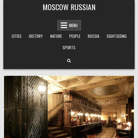
Skip
MOSCOW RUSSIAN
to
content
MENU
CITIES
HISTORY
NATURE
PEOPLE
RUSSIA
SIGHTSEEING
SPORTS