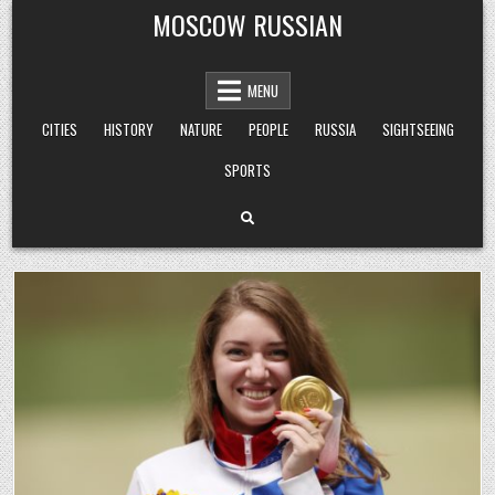
Skip
MOSCOW RUSSIAN
to
content
MENU
CITIES
HISTORY
NATURE
PEOPLE
RUSSIA
SIGHTSEEING
SPORTS