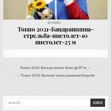
POSTED
PEOPLE
IN
Токио 2021-Бацарашкина-
стрельба-пистолет-10
пистолет-25 м
Post
Токио 2021-Батыргазиев-бокс до57 кг →
navigation
← Токио 2021-Евлоев-греко римская борьба
Search
for: