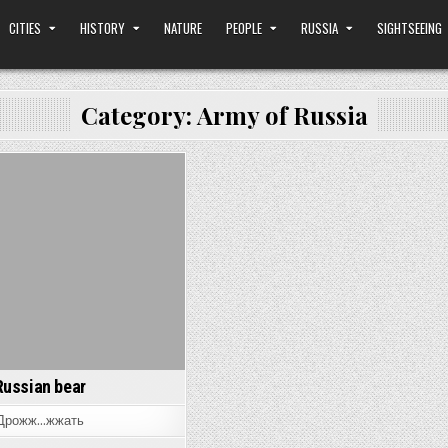
CITIES
HISTORY
NATURE
PEOPLE
RUSSIA
SIGHTSEEING
Category:
Army of Russia
osted
n
Russian bear
Дрожж…жжать