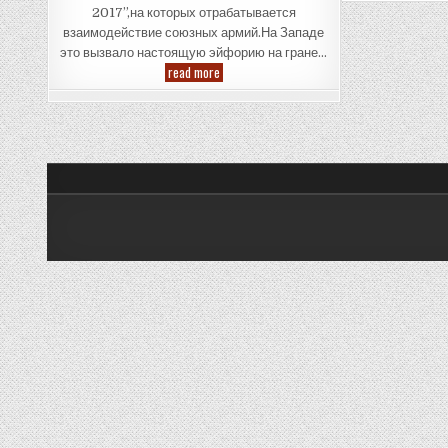
2017”,на которых отрабатывается
взаимодействие союзных армий.На Западе
это вызвало настоящую эйфорию на гране…
Exercises
read more
“West
2017”