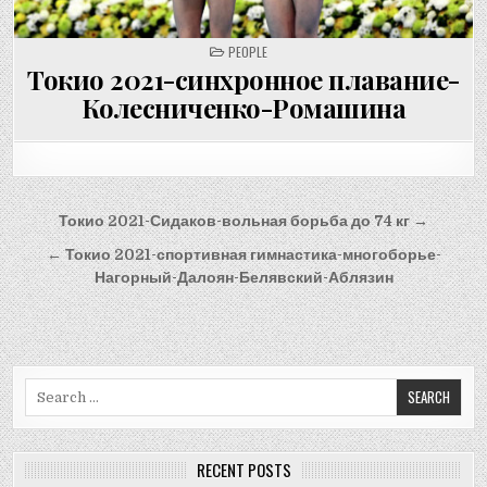
POSTED
PEOPLE
IN
Токио 2021-синхронное плавание-
Колесниченко-Ромашина
Post
Токио 2021-Сидаков-вольная борьба до 74 кг →
navigation
← Токио 2021-спортивная гимнастика-многоборье-
Нагорный-Далоян-Белявский-Аблязин
Search
for:
RECENT POSTS