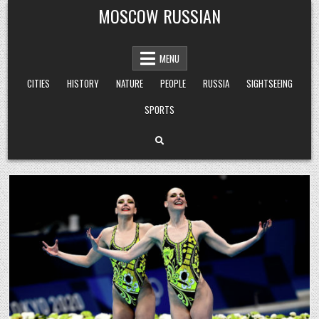
Skip
MOSCOW RUSSIAN
to
content
MENU
CITIES
HISTORY
NATURE
PEOPLE
RUSSIA
SIGHTSEEING
SPORTS