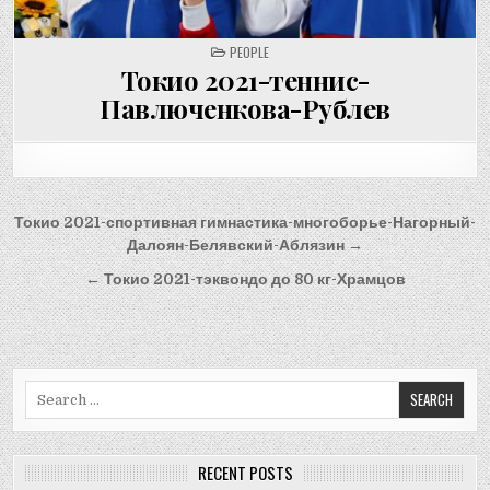
POSTED
PEOPLE
IN
Токио 2021-теннис-
Павлюченкова-Рублев
Post
Токио 2021-спортивная гимнастика-многоборье-Нагорный-
navigation
Далоян-Белявский-Аблязин →
← Токио 2021-тэквондо до 80 кг-Храмцов
Search
for:
RECENT POSTS