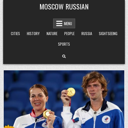
Skip
MOSCOW RUSSIAN
to
content
MENU
CITIES
HISTORY
NATURE
PEOPLE
RUSSIA
SIGHTSEEING
SPORTS