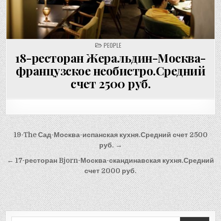
POSTED
PEOPLE
IN
18-ресторан Жеральдин-Москва-
французское необистро.Средний
счет 2500 руб.
Post
19-The Сад-Москва-испанская кухня.Средний счет 2500
navigation
руб. →
← 17-ресторан Bjorn-Москва-скандинавская кухня.Средний
счет 2000 руб.
Search