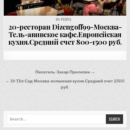
POSTED
PEOPLE
IN
20-ресторан Dizengoff99-Москва-
Тель-авивское кафе.Европейская
кухня.Средний счет 800-1500 руб.
Post
Писатель-Захар Прилепин →
navigation
← 19-The Сад-Москва-испанская кухня.Средний счет 2500
руб.
Search
for: