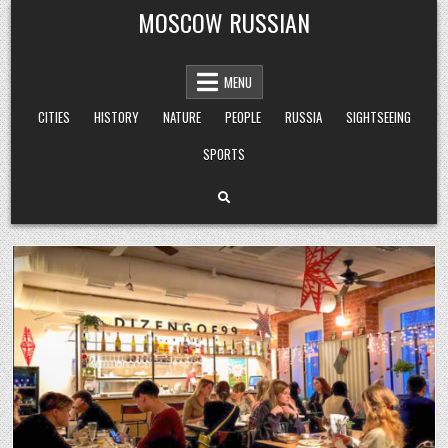
Skip
MOSCOW RUSSIAN
to
content
MENU
CITIES
HISTORY
NATURE
PEOPLE
RUSSIA
SIGHTSEEING
SPORTS