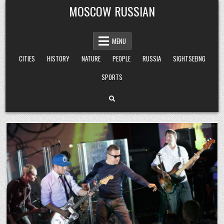
Skip
MOSCOW RUSSIAN
to
content
MENU
CITIES
HISTORY
NATURE
PEOPLE
RUSSIA
SIGHTSEEING
SPORTS