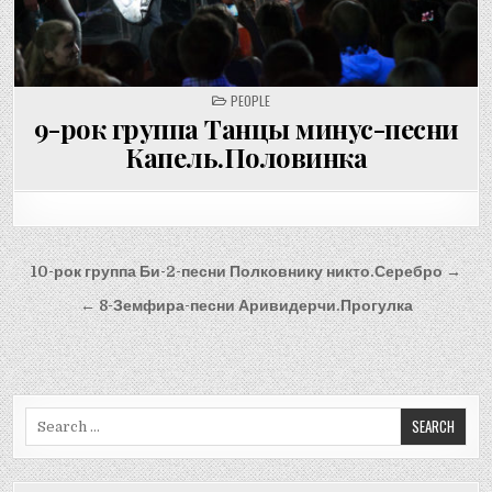
POSTED
PEOPLE
IN
9-рок группа Танцы минус-песни
Капель.Половинка
Post
10-рок группа Би-2-песни Полковнику никто.Серебро →
navigation
← 8-Земфира-песни Аривидерчи.Прогулка
Search
for: