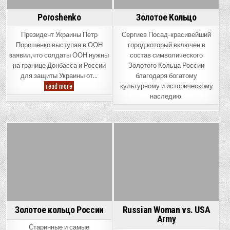
Poroshenko
Золотое Кольцо
Президент Украины Петр
Сергиев Посад-красивейший
Порошенко выступая в ООН
город,который включен в
заявил,что солдаты ООН нужны
состав символического
на границе Донбасса и России
Золотого Кольца России
для защиты Украины от…
благодаря богатому
Poroshenko
read more
культурному и историческому
наследию.
Posted
Posted
in
in
Золотое кольцо России
Russian Woman vs. USA
Army
Старинные и самые