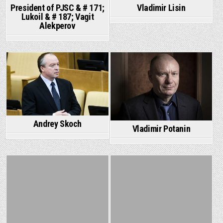
President of PJSC & # 171;
Vladimir Lisin
Lukoil & # 187; Vagit
Alekperov
Posted
Posted
in
in
Andrey Skoch
Vladimir Potanin
Posted
Posted
in
in