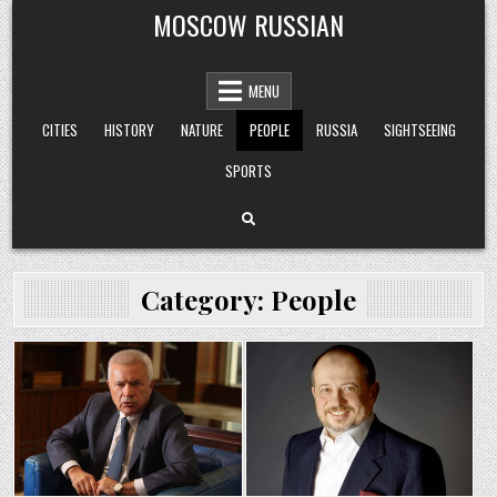
Skip
MOSCOW RUSSIAN
to
content
MENU
CITIES
HISTORY
NATURE
PEOPLE
RUSSIA
SIGHTSEEING
SPORTS
Category:
People
Posted
Posted
in
in