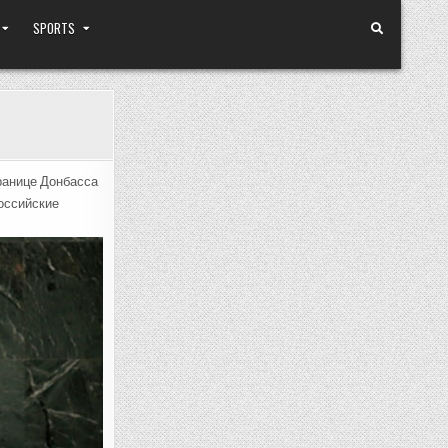
SPORTS
ранице Донбасса
российские