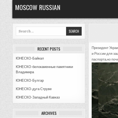
Skip
MOSCOW RUSSIAN
to
content
Search
for:
RECENT POSTS
Президент Укра
и России для за
ЮНЕСКО-Байкал
паспорта,но поч
ЮНЕСКО-белокаменные памятники
Владимира
ЮНЕСКО-Булгар
ЮНЕСКО-дуга Струве
ЮНЕСКО-Западный Кавказ
ARCHIVES